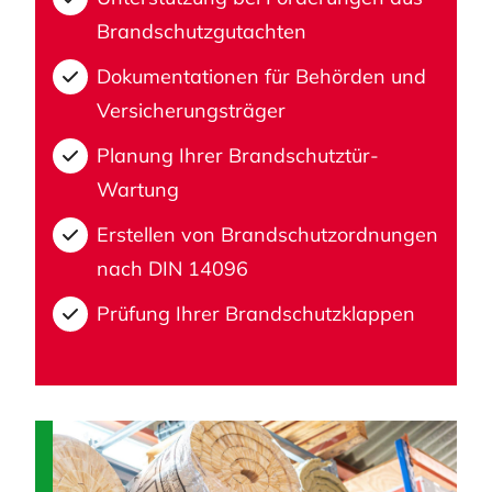
Brandschutzgutachten
Dokumentationen für Behörden und
Versicherungsträger
Planung Ihrer Brandschutztür-
Wartung
Erstellen von Brandschutzordnungen
nach DIN 14096
Prüfung Ihrer Brandschutzklappen