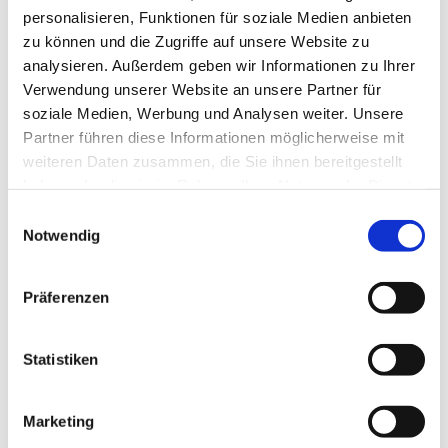
personalisieren, Funktionen für soziale Medien anbieten
zu können und die Zugriffe auf unsere Website zu
analysieren. Außerdem geben wir Informationen zu Ihrer
Verwendung unserer Website an unsere Partner für
soziale Medien, Werbung und Analysen weiter. Unsere
Dämmung von Rohrleitungen
Partner führen diese Informationen möglicherweise mit
weiteren Daten zusammen, die Sie ihnen bereitgestellt
Dämmung von Behältern und Tanks
haben oder die sie im Rahmen Ihrer Nutzung der Dienste
gesammelt haben.
Einwilligungsauswahl
Dämmung von Kellerdecken,
Notwendig
Tiefgaragendecken, Geschossdecken
und Dachstühlen
Präferenzen
Dämmung von Armaturen aller Art
Statistiken
wie Ventile, Flanschverbindungen,
Kompensatoren etc.
Marketing