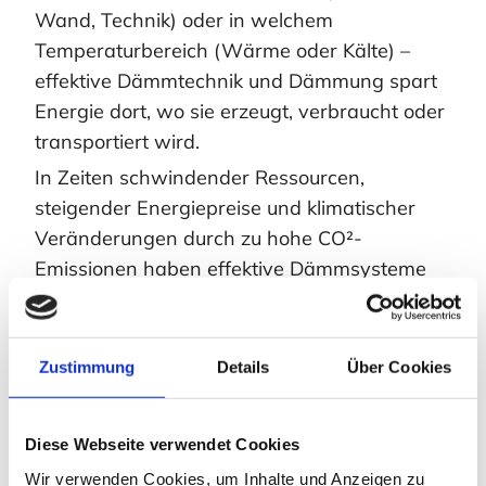
Wand, Technik) oder in welchem
Temperaturbereich (Wärme oder Kälte) –
effektive Dämmtechnik und Dämmung spart
Energie dort, wo sie erzeugt, verbraucht oder
transportiert wird.
In Zeiten schwindender Ressourcen,
steigender Energiepreise und klimatischer
Veränderungen durch zu hohe CO²-
Emissionen haben effektive Dämmsysteme
enorme Bedeutung.
Wer dämmt, handelt
verantwortungsbewusst, zukunftsorientiert
Zustimmung
Details
Über Cookies
und kostensparend!
Diese Webseite verwendet Cookies
JETZT BERATEN LASSEN
Wir verwenden Cookies, um Inhalte und Anzeigen zu